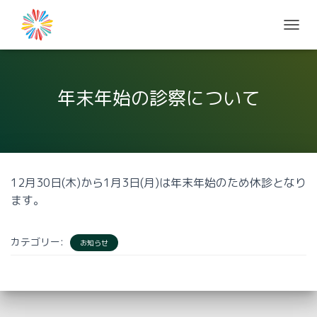
ナ
ビ
ゲ
ー
シ
年末年始の診察について
ョ
ン
を
切
り
替
12月30日(木)から1月3日(月)は年末年始のため休診となり
え
ます。
カテゴリー:
お知らせ