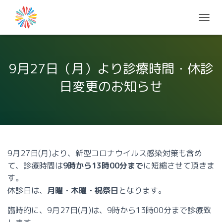
ナ
ビ
ゲ
ー
シ
9月27日（月）より診療時間・休診
ョ
日変更のお知らせ
ン
を
切
り
替
え
9月27日(月)より、新型コロナウイルス感染対策も含め
て、診療時間は
9時から13時00分まで
に短縮させて頂きま
す。
休診日は、
月曜・木曜・祝祭日
となります。
臨時的に、9月27日(月)は、9時から13時00分まで診療致