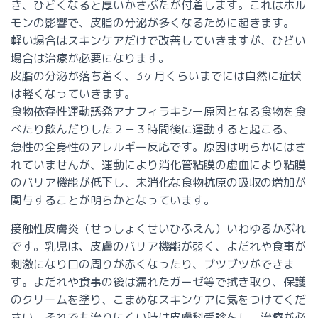
き、ひどくなると厚いかさぶたが付着します。これはホル
モンの影響で、皮脂の分泌が多くなるために起きます。
軽い場合はスキンケアだけで改善していきますが、ひどい
場合は治療が必要になります。
皮脂の分泌が落ち着く、3ヶ月くらいまでには自然に症状
は軽くなっていきます。
食物依存性運動誘発アナフィラキシー
原因となる食物を食
べたり飲んだりした２－３時間後に運動すると起こる、
急性の全身性のアレルギー反応です。原因は明らかにはさ
れていませんが、運動により消化管粘膜の虚血により粘膜
のバリア機能が低下し、未消化な食物抗原の吸収の増加が
関与することが明らかとなっています。
接触性皮膚炎（せっしょくせいひふえん）
いわゆるかぶれ
です。乳児は、皮膚のバリア機能が弱く、よだれや食事が
刺激になり口の周りが赤くなったり、ブツブツができま
す。よだれや食事の後は濡れたガーゼ等で拭き取り、保護
のクリームを塗り、こまめなスキンケアに気をつけてくだ
さい。それでも治りにくい時は皮膚科受診をし、治療が必