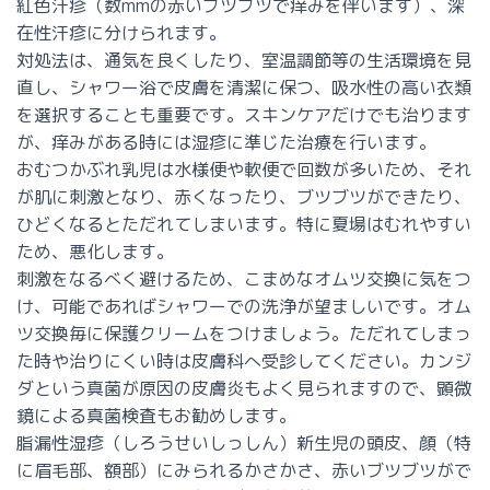
紅色汗疹（数mmの赤いブツブツで痒みを伴います）、深
在性汗疹に分けられます。
対処法は、通気を良くしたり、室温調節等の生活環境を見
直し、シャワー浴で皮膚を清潔に保つ、吸水性の高い衣類
を選択することも重要です。スキンケアだけでも治ります
が、痒みがある時には湿疹に準じた治療を行います。
おむつかぶれ
乳児は水様便や軟便で回数が多いため、それ
が肌に刺激となり、赤くなったり、ブツブツができたり、
ひどくなるとただれてしまいます。特に夏場はむれやすい
ため、悪化します。
刺激をなるべく避けるため、こまめなオムツ交換に気をつ
け、可能であればシャワーでの洗浄が望ましいです。オム
ツ交換毎に保護クリームをつけましょう。ただれてしまっ
た時や治りにくい時は皮膚科へ受診してください。カンジ
ダという真菌が原因の皮膚炎もよく見られますので、顕微
鏡による真菌検査もお勧めします。
脂漏性湿疹（しろうせいしっしん）
新生児の頭皮、顔（特
に眉毛部、額部）にみられるかさかさ、赤いブツブツがで