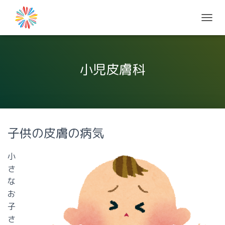
ナ
ビ
ゲ
ー
シ
小児皮膚科
ョ
ン
を
切
り
替
子供の皮膚の病気
え
小
さ
な
お
子
さ