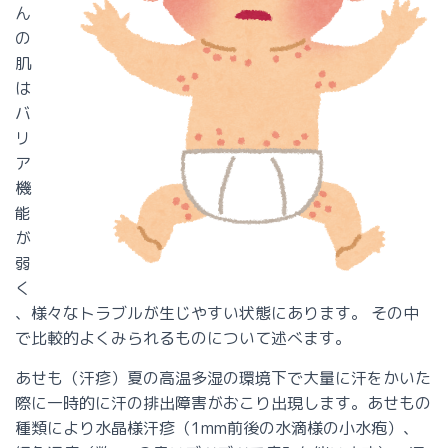
ん
の
肌
は
バ
リ
ア
機
能
が
弱
く
、様々なトラブルが生じやすい状態にあります。 その中
で比較的よくみられるものについて述べます。
あせも（汗疹）
夏の高温多湿の環境下で大量に汗をかいた
際に一時的に汗の排出障害がおこり出現します。あせもの
種類により水晶様汗疹（1mm前後の水滴様の小水疱）、