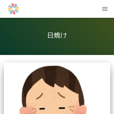
ナ
ビ
ゲ
ー
シ
日焼け
ョ
ン
を
切
り
替
え